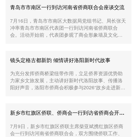
青岛市市南区一行到访河南省侨商联合会座谈交流
7月16日，青岛市市南区大数据局党组书记、局长张天
冲率青岛市市南区代表团一行到访河南省侨商联合
会。活动开始前，代表团参观了商会形象墙及文化展
示区，通过详实的图文资料深入了解商会发展历程、
组织架构、服务...
镜头定格古都新韵 倾情讲好洛阳新时代故事
为充分发挥侨商桥梁纽带作用，立足侨界资源优势助
力家乡文旅发展，主动讲好新时代洛阳故事、传播洛
阳好声音，洛阳市侨商会积极参与2026“故乡走进新时
代”首届手机旅拍影像展“古村新貌”主题拍摄活动。本
次活动...
新乡市红旗区侨联、侨商会一行到访省侨商会开展学习交流
7月9日，新乡市红旗区侨联主席柴亚斌携红旗区侨商
会一行到访河南省侨商联合会，双方围绕侨联工作、