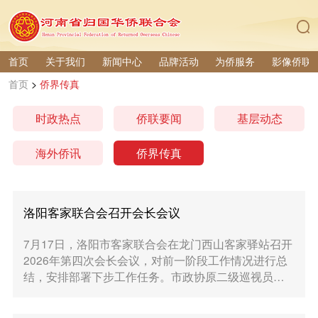
首页
关于我们
新闻中心
品牌活动
为侨服务
影像侨联
首页
>
侨界传真
时政热点
侨联要闻
基层动态
海外侨讯
侨界传真
洛阳客家联合会召开会长会议
7月17日，洛阳市客家联合会在龙门西山客家驿站召开
2026年第四次会长会议，对前一阶段工作情况进行总
结，安排部署下步工作任务。市政协原二级巡视员夏
德刚、市侨联四级调研员陈红超，洛阳客联会王群
乐、李少卿...