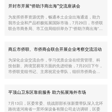
开封市开展“侨助汴商出海”交流座谈会
为发挥侨界资源优势，畅通本土企业出海通道，助力
我市企业和产品积极拓展国际市场，7月29日，市侨联
联合市商务局、市工信局组织举办了“侨助汴商出海”交
流座谈会。活动邀请李宁、高晓月、赵阳3名侨领与我
市80...
商丘市侨联、市侨商会联合开展企业考察交流活动
为深化企业交流合作，学习优质企业在经营管理、科
技创新、跨境贸易等方面的先进经验，7月23日下午，
市侨联党组书记、主席祝宏全带队，组织市侨商会部
分会员开展“走进企业、共话发展”考察交流活动。市侨
联党组成...
平顶山卫东区靠前服务 助力拓展海外市场
7月13日，区委常委、统战部部长张新蕾带队深入北环
路街道河南省一景环保设备有限公司走访调研，区委