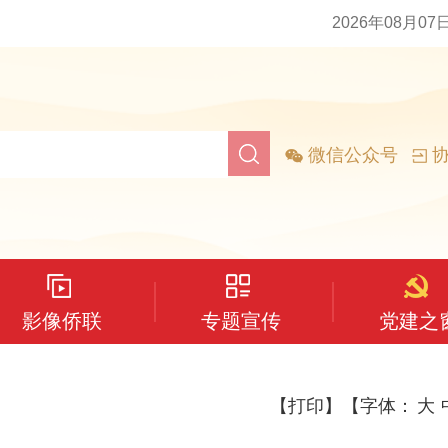
2026年08月07
微信公众号
协
影像侨联
专题宣传
党建之
【打印】
【字体：
大