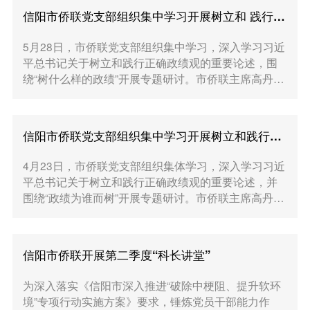
信阳市侨联党支部组织集中学习开展树立和 践行正确政绩观学习教育专题研讨
5月28日，市侨联党支部组织集中学习，深入学习习近
平总书记关于树立和践行正确政绩观的重要论述，围
绕“树什么样的政绩”开展专题研讨。市侨联主席高丹丹
主持会议，高丹丹、陈锦智同志作交流发言。
信阳市侨联党支部组织集中学习开展树立和践行正确政绩观学习教育专题研讨
4月23日，市侨联党支部组织集体学习，深入学习习近
平总书记关于树立和践行正确政绩观的重要论述，并
围绕“政绩为谁而树”开展专题研讨。市侨联主席高丹丹
主持会议，高丹丹、陈锦智作研讨发言。
信阳市侨联开展第二季度“科长讲堂”
为深入落实《信阳市深入推进“破除中梗阻、提升软环
境”专项行动实施方案》要求，锤炼党员干部能力作