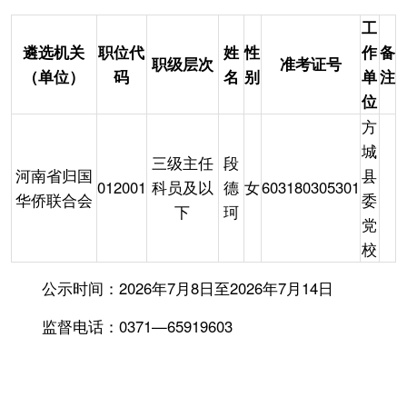
工
遴选机关
职位代
姓
性
作
备
职级层次
准考证号
（单位）
码
名
别
单
注
位
方
城
三级主任
段
河南省归国
县
012001
科员及以
德
女
603180305301
华侨联合会
委
下
珂
党
校
公示时间：2026年7月8日至2026年7月14日
监督电话：0371—65919603