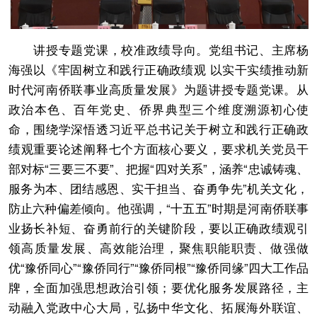
讲授专题党课，校准政绩导向。党组书记、主席杨
海强以《牢固树立和践行正确政绩观 以实干实绩推动新
时代河南侨联事业高质量发展》为题讲授专题党课。从
政治本色、百年党史、侨界典型三个维度溯源初心使
命，围绕学深悟透习近平总书记关于树立和践行正确政
绩观重要论述阐释七个方面核心要义，要求机关党员干
部对标“三要三不要”、把握“四对关系”，涵养“忠诚铸魂、
服务为本、团结感恩、实干担当、奋勇争先”机关文化，
防止六种偏差倾向。他强调，“十五五”时期是河南侨联事
业扬长补短、奋勇前行的关键阶段，要以正确政绩观引
领高质量发展、高效能治理，聚焦职能职责、做强做
优“豫侨同心”“豫侨同行”“豫侨同根”“豫侨同缘”四大工作品
牌，全面加强思想政治引领；要优化服务发展路径，主
动融入党政中心大局，弘扬中华文化、拓展海外联谊、