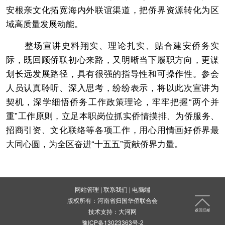
安根亲文化拓宽海内外联谊渠道，把侨界资源转化为区
域高质量发展动能。
整场宣讲史料翔实、理论扎实、贴合建安侨务实
际，既回顾侨联初心来路，又明晰当下履职方向，更谋
划长远发展路径，具有很强的指导性和可操作性。参会
人员认真聆听、深入思考，纷纷表示，将以此次宣讲为
契机，深学细悟侨务工作政策理论，牢牢把握“两个并
重”工作原则，立足本职岗位抓实侨情摸排、为侨服务、
招商引资、文化联络等各项工作，用心用情画好侨界最
大同心圆，为全区奋进“十五五”贡献侨界力量。
网站管理
|
联系我们
|
电脑端
版权所有：河南省归国华侨联合会
技术支持：
大河网
豫ICP备13023363号-2