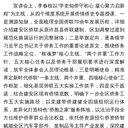
宣讲会上，李春枝以“学史知侨守初心 凝心聚力启新
程”为主线，从四个维度系统开展侨情侨史专题授课。一
是溯源知脉，全面梳理全国侨联70余年发展历程，详细
介绍建安区侨联从原许昌县侨联建制、区划调整过渡到
规范化换届运行的完整脉络；二是举旗定向，逐条领学
习近平总书记关于侨务工作的重要论述原文，围绕侨务
工作战略定位、“根魂梦”核心主线、“两个并重”工作方
针、五大核心任务以及侨务干部履职要求进行深度解
读，筑牢全体参会人员理论根基；三是明晰使命，精准
界定新时代侨联“一条主线、两个并重、四项核心使命”工
作框架，细化基层侨联五大实操工作抓手；四是实干践
诺，结合建安区现有侨情底数，明确下一步全区侨务工
作五大实施路径：以党建带侨建健全四级组织运行体
系，差异化打造特色“侨胞之家”服务阵地，以法治手段全
方位维护侨界群众合法权益，依托侨资源招引侨资侨智
赋能全区汽车零部件、发制品等主导产业发展，深挖建