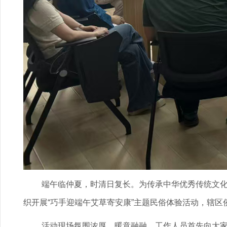
端午临仲夏，时清日复长。为传承中华优秀传统文
织开展“巧手迎端午艾草寄安康”主题民俗体验活动，辖
活动现场氛围浓厚、暖意融融。工作人员首先向大