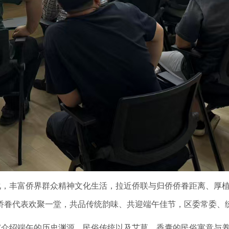
化，丰富侨界群众精神文化生活，拉近侨联与归侨侨眷距离、厚
区侨眷代表欢聚一堂，共品传统韵味、共迎端午佳节，区委常委、
家介绍端午的历史渊源、民俗传统以及艾草、香囊的民俗寓意与