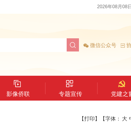
2026年08月08
微信公众号
协
影像侨联
专题宣传
党建之
【打印】
【字体：
大