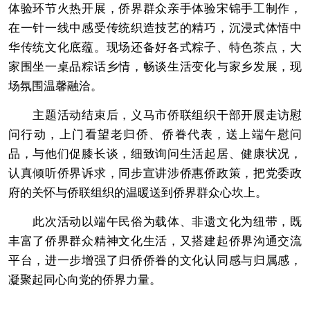
体验环节火热开展，侨界群众亲手体验宋锦手工制作，
在一针一线中感受传统织造技艺的精巧，沉浸式体悟中
华传统文化底蕴。现场还备好各式粽子、特色茶点，大
家围坐一桌品粽话乡情，畅谈生活变化与家乡发展，现
场氛围温馨融洽。
主题活动结束后，义马市侨联组织干部开展走访慰
问行动，上门看望老归侨、侨眷代表，送上端午慰问
品，与他们促膝长谈，细致询问生活起居、健康状况，
认真倾听侨界诉求，同步宣讲涉侨惠侨政策，把党委政
府的关怀与侨联组织的温暖送到侨界群众心坎上。
此次活动以端午民俗为载体、非遗文化为纽带，既
丰富了侨界群众精神文化生活，又搭建起侨界沟通交流
平台，进一步增强了归侨侨眷的文化认同感与归属感，
凝聚起同心向党的侨界力量。