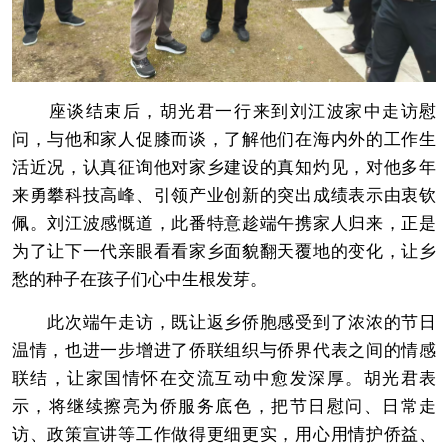
座谈结束后，胡光君一行来到刘江波家中走访慰
问，与他和家人促膝而谈，了解他们在海内外的工作生
活近况，认真征询他对家乡建设的真知灼见，对他多年
来勇攀科技高峰、引领产业创新的突出成绩表示由衷钦
佩。刘江波感慨道，此番特意趁端午携家人归来，正是
为了让下一代亲眼看看家乡面貌翻天覆地的变化，让乡
愁的种子在孩子们心中生根发芽。
此次端午走访，既让返乡侨胞感受到了浓浓的节日
温情，也进一步增进了侨联组织与侨界代表之间的情感
联结，让家国情怀在交流互动中愈发深厚。胡光君表
示，将继续擦亮为侨服务底色，把节日慰问、日常走
访、政策宣讲等工作做得更细更实，用心用情护侨益、