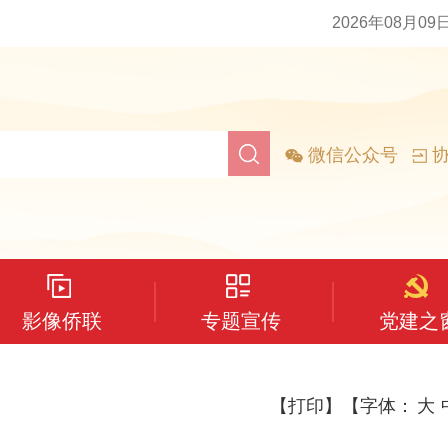
2026年08月09
微信公众号
协
影像侨联
专题宣传
党建之
【打印】
【字体：
大