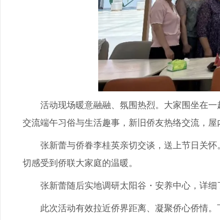
活动现场暖意融融、氛围热烈。大家围坐在一起
交流端午习俗与生活趣事，新旧侨友热络交流，屋
张新蕾与侨眷李桂英亲切交谈，送上节日关怀。
切感受到侨联大家庭的温暖。
张新蕾随后实地调研太阳谷・安养中心，详细了
此次活动有效拉近侨界距离、凝聚侨心侨情。下