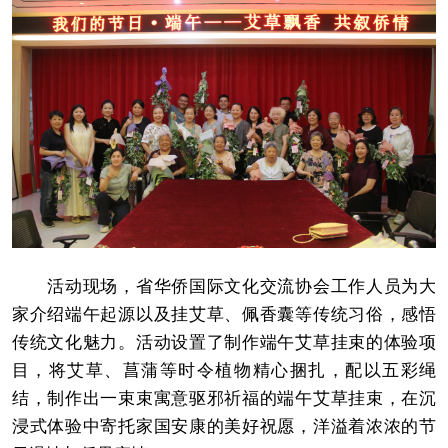
活动现场，省华侨国际文化交流协会工作人员为大
家介绍端午起源以及挂艾草、佩香囊等传统习俗，感悟
传统文化魅力。活动设置了制作端午艾草挂束的体验项
目，将艾草、菖蒲等时令植物精心捆扎，配以五彩绳
结，制作出一束束寓意驱邪祈福的端午艾草挂束，在沉
浸式体验中寄托家国安康的美好祝愿，洋溢着浓浓的节