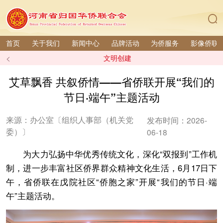
首页
关于我们
新闻中心
品牌活动
为侨服务
影像侨联
<
文明创建
艾草飘香 共叙侨情——省侨联开展“我们的
节日·端午”主题活动
来源：办公室〔组织人事部（机关党
发布时间：2026-
委）〕
06-18
为大力弘扬中华优秀传统文化，深化“双报到”工作机
制，进一步丰富社区侨界群众精神文化生活，6月17日下
午，省侨联在戊院社区“侨胞之家”开展“我们的节日·端
午”主题活动。