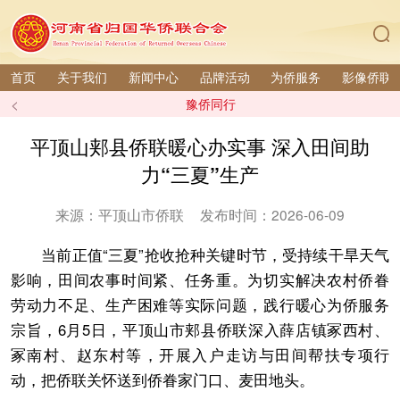
首页
关于我们
新闻中心
品牌活动
为侨服务
影像侨联
<
豫侨同行
平顶山郏县侨联暖心办实事 深入田间助
力“三夏”生产
来源：平顶山市侨联
发布时间：2026-06-09
当前正值“三夏”抢收抢种关键时节，受持续干旱天气
影响，田间农事时间紧、任务重。为切实解决农村侨眷
劳动力不足、生产困难等实际问题，践行暖心为侨服务
宗旨，6月5日，平顶山市郏县侨联深入薛店镇冢西村、
冢南村、赵东村等，开展入户走访与田间帮扶专项行
动，把侨联关怀送到侨眷家门口、麦田地头。