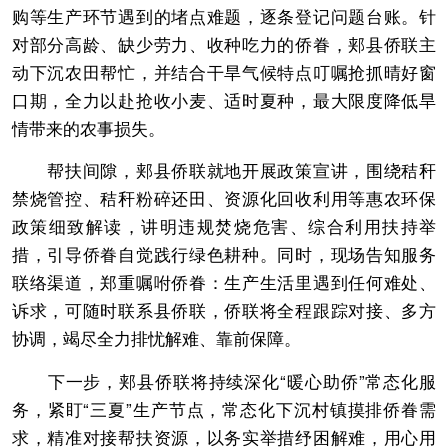
购等生产环节遇到的堵点难题，逐条登记问题台账。针
对部分高龄、缺少劳力、收种吃力的侨眷，郏县侨联主
动下沉农田帮忙，并结合干旱气候特点叮嘱抢抓晴好窗
口期，全力以赴抢收小麦、适时夏种，最大限度降低旱
情带来的农事损失。
帮扶间隙，郏县侨联就地开展政策宣讲，围绕秸秆
禁烧管控、秸秆粉碎还田、资源化回收利用等惠农环保
政策细致解读，讲明违规焚烧危害、综合利用扶持举
措，引导侨眷自觉践行绿色耕种。同时，现场告知服务
联络渠道，郑重嘱咐侨眷：生产生活里遇到任何难处、
诉求，可随时联系县侨联，侨联将全程跟踪对接、多方
协调，竭尽全力排忧解难、靠前保障。
下一步，郏县侨联将持续深化“暖心助侨”常态化服
务，紧盯“三夏”生产节点，常态化下沉村镇摸排侨眷需
求，精准对接帮扶资源，以务实举措纾困解难，用心用