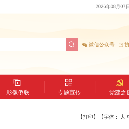
2026年08月07
微信公众号
协
影像侨联
专题宣传
党建之
【打印】
【字体：
大