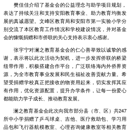
樊佳佳介绍了基金会的公益理念与助学项目规划，
表达了持续关注和支持安阳教育事业、助力教育均衡发
展的真诚愿望。文峰区教育局和安阳市第一实验小学分
别交流了本区教育工作情况和学校建设情况，并对基金
会的慷慨捐赠和市侨联的关心支持表示衷心感谢。
张宇宁对澜之教育基金会的仁心善举致以诚挚的感
谢，表示将以此次活动为契机，进一步发挥侨联的桥梁
纽带作用，积极搭建合作平台，广泛联络海内外侨界资
源，为全市教育事业发展和民生福祉改善贡献力量。希
望受捐赠学校真正把接收的物资用起来，切实发挥其应
有作用，优化资源配置，提升办学条件，让每一份爱心
都能助力学子成长、推动教育发展。
澜之教育基金会此次向我市部分县（市、区）共247
所中小学捐赠了乒乓球桌、吉他、医疗救助包、学习用
品包和飞行器航模教室、心理咨询健康教室等相关教育