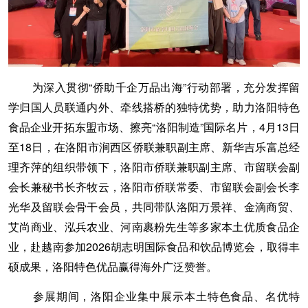
为深入贯彻“侨助千企万品出海”行动部署，充分发挥留
学归国人员联通内外、牵线搭桥的独特优势，助力洛阳特色
食品企业开拓东盟市场、擦亮“洛阳制造”国际名片，4月13日
至18日，在洛阳市涧西区侨联兼职副主席、新华吉乐富总经
理齐萍的组织带领下，洛阳市侨联兼职副主席、市留联会副
会长兼秘书长齐牧云，洛阳市侨联常委、市留联会副会长李
光华及留联会骨干会员，共同带队洛阳万景祥、金滴商贸、
艾尚商业、泓兵农业、河南裹粉先生等多家本土优质食品企
业，赴越南参加2026胡志明国际食品和饮品博览会，取得丰
硕成果，洛阳特色优品赢得海外广泛赞誉。
参展期间，洛阳企业集中展示本土特色食品、名优特