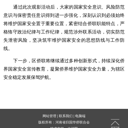
通过此次观影活动后，大家的国家安全意识、风险防范
意识与保密责任意识得到进一步强化，深刻认识到必须始终
将维护国家安全置于重要位置，紧密结合侨联职能特点，严
格恪守政治纪律与工作纪律，规范涉外联系活动，切实防范
失泄密风险，坚决筑牢维护国家安全的思想防线与工作防
线。
下一步，区侨联将继续通过多种创新形式，持续深化侨
界国家安全宣传教育，凝聚侨界维护国家安全力量，为辖区
安全稳定发展保驾护航。
网站管理
|
联系我们
|
电脑端
版权所有：河南省归国华侨联合会