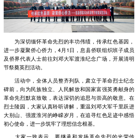
为深切缅怀革命先烈的丰功伟绩，传承红色基因，
进一步凝聚侨心侨力，4月1日，息县侨联组织班子成员
及侨界代表人士前往刘邓大军渡淮纪念广场，开展清明
节祭奠英烈活动。
活动中，全体人员整齐列队，肃立于革命烈士纪念
碑前，向为民族独立、人民解放和国家富强英勇献身的
革命先烈默哀致敬，表达深切的追思与崇高的敬意。在
烈士陵园，大家认真聆听讲解，重温刘邓大军千里跃进
大别山、强渡淮河的峥嵘岁月，在追寻红色足迹中感悟
初心使命，进一步筑牢了理想信念根基。
大家一致表示，要继承和发扬革命先烈的光荣传