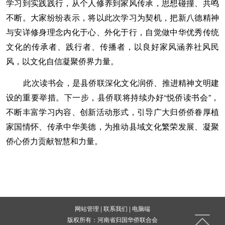
学习到实践践行，从个人修养到家风传承，思想碰撞、共鸣
不断。大家纷纷表示，将以此次学习为契机，把新八德精神
与安详修身理念内化于心、外化于行，自觉做中华优秀传统
文化的传承者、践行者、传播者，以良好家风涵养社风民
风，以文化自信凝聚侨界力量。
此次读书会，是县侨联深化文化润侨、推进精神文明建
设的重要举措。下一步，县侨联将持续办好“悦侨读书会”，
不断丰富学习内容、创新活动形式，引导广大归侨侨眷厚植
家国情怀、传承中华美德，为推动县域文化繁荣发展、凝聚
侨心侨力贡献智慧和力量。
网站管理
|
联系我们
|
电脑端
版权所有：河南省归国华侨联合会