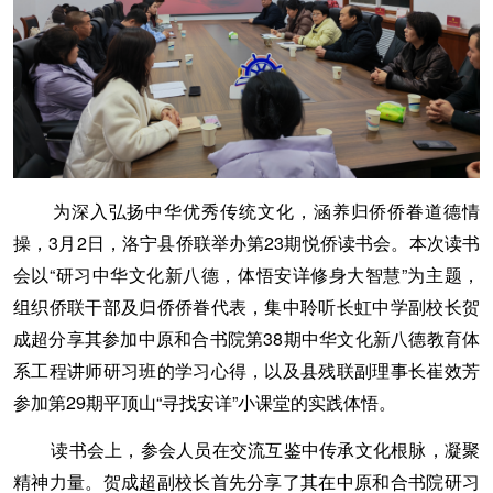
为深入弘扬中华优秀传统文化，涵养归侨侨眷道德情
操，3月2日，洛宁县侨联举办第23期悦侨读书会。本次读书
会以“研习中华文化新八德，体悟安详修身大智慧”为主题，
组织侨联干部及归侨侨眷代表，集中聆听长虹中学副校长贺
成超分享其参加中原和合书院第38期中华文化新八德教育体
系工程讲师研习班的学习心得，以及县残联副理事长崔效芳
参加第29期平顶山“寻找安详”小课堂的实践体悟。
读书会上，参会人员在交流互鉴中传承文化根脉，凝聚
精神力量。贺成超副校长首先分享了其在中原和合书院研习