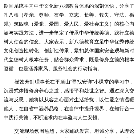
期间系统学习中华文化新八德教育体系的深刻体悟，分享了
扎八根（孝亲、尊师、友学、立志、长善、救失、守法、循
规）筑四魂（爱党、爱国、爱人民、爱社会主义）的核心内
涵与实践方法，进一步坚定了传承中华传统美德、践行立德
树人使命的信念。大家表示，新八德教育立足中华优秀传统
文化创造性转化、创新性传承，紧扣总体国家安全观与新时
代立德树人根本任务，贴合群众需求，既是修身立德的根本
遵循，也是涵养家风、服务社会的行动指南。
崔效芳副理事长在平顶山“寻找安详”小课堂的学习中，
沉浸式体悟修身养心之道，感悟平和处世之智。通过深入交
流与反思，她将以从容之心面对生活纷扰，以仁爱之情温暖
他人，在自省中涵养品格，在自律中提升境界，在知行合一
中践行美德，不断追求内在丰盈与人生安顿。
交流现场氛围热烈，大家踊跃发言、坦诚分享，从理论