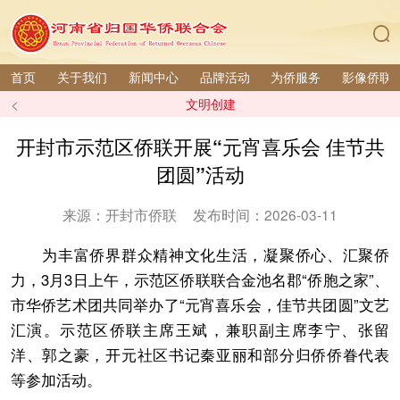
首页
关于我们
新闻中心
品牌活动
为侨服务
影像侨联
<
文明创建
开封市示范区侨联开展“元宵喜乐会 佳节共
团圆”活动
来源：开封市侨联
发布时间：2026-03-11
为丰富侨界群众精神文化生活，凝聚侨心、汇聚侨
力，3月3日上午，示范区侨联联合金池名郡“侨胞之家”、
市华侨艺术团共同举办了“元宵喜乐会，佳节共团圆”文艺
汇演。示范区侨联主席王斌，兼职副主席李宁、张留
洋、郭之豪，开元社区书记秦亚丽和部分归侨侨眷代表
等参加活动。