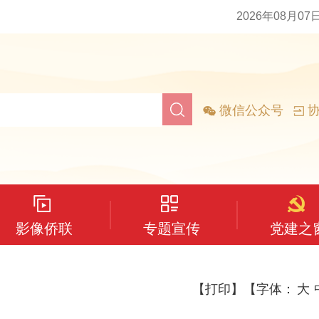
2026年08月07
微信公众号
协
影像侨联
专题宣传
党建之
【打印】
【字体：
大