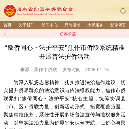
首页
关于我们
新闻中心
品牌活动
为侨服务
影像侨联
<
侨界公益
“豫侨同心・法护平安”焦作市侨联系统精准
开展普法护侨活动
来源：焦作市侨联
发布时间：2026-01-16
为深入弘扬志愿精神，扎实推进法治焦作建设，切
实提升侨界群众的法治意识与依法维权能力，焦作市侨
联紧扣“豫侨同心・法护平安”核心主题，统筹协调县
（市、区）侨联力量，创新活动形式、拓宽覆盖范围、
聚焦精准服务，系统性开展多场普法宣传与维权服务活
动，以坚实法治力量为侨界平安保驾护航，让侨心与民