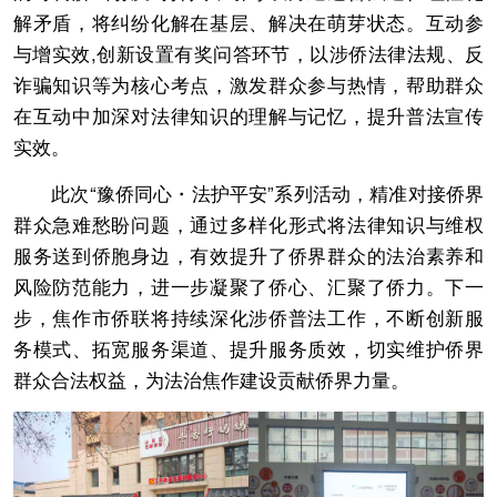
解矛盾，将纠纷化解在基层、解决在萌芽状态。互动参
与增实效,创新设置有奖问答环节，以涉侨法律法规、反
诈骗知识等为核心考点，激发群众参与热情，帮助群众
在互动中加深对法律知识的理解与记忆，提升普法宣传
实效。
此次“豫侨同心・法护平安”系列活动，精准对接侨界
群众急难愁盼问题，通过多样化形式将法律知识与维权
服务送到侨胞身边，有效提升了侨界群众的法治素养和
风险防范能力，进一步凝聚了侨心、汇聚了侨力。下一
步，焦作市侨联将持续深化涉侨普法工作，不断创新服
务模式、拓宽服务渠道、提升服务质效，切实维护侨界
群众合法权益，为法治焦作建设贡献侨界力量。