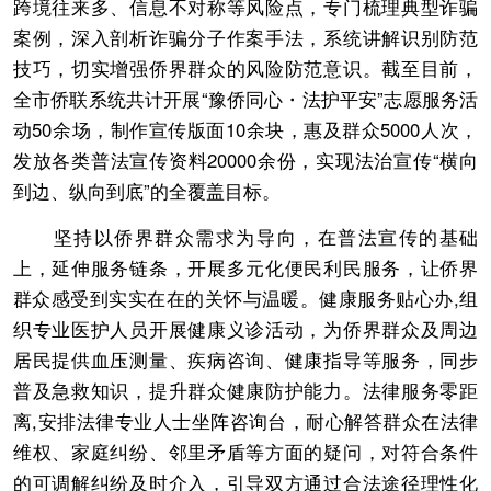
跨境往来多、信息不对称等风险点，专门梳理典型诈骗
案例，深入剖析诈骗分子作案手法，系统讲解识别防范
技巧，切实增强侨界群众的风险防范意识。截至目前，
全市侨联系统共计开展“豫侨同心・法护平安”志愿服务活
动50余场，制作宣传版面10余块，惠及群众5000人次，
发放各类普法宣传资料20000余份，实现法治宣传“横向
到边、纵向到底”的全覆盖目标。
坚持以侨界群众需求为导向，在普法宣传的基础
上，延伸服务链条，开展多元化便民利民服务，让侨界
群众感受到实实在在的关怀与温暖。健康服务贴心办,组
织专业医护人员开展健康义诊活动，为侨界群众及周边
居民提供血压测量、疾病咨询、健康指导等服务，同步
普及急救知识，提升群众健康防护能力。法律服务零距
离,安排法律专业人士坐阵咨询台，耐心解答群众在法律
维权、家庭纠纷、邻里矛盾等方面的疑问，对符合条件
的可调解纠纷及时介入，引导双方通过合法途径理性化