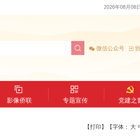
2026年08月08
微信公众号
协
影像侨联
专题宣传
党建之
【打印】
【字体：
大