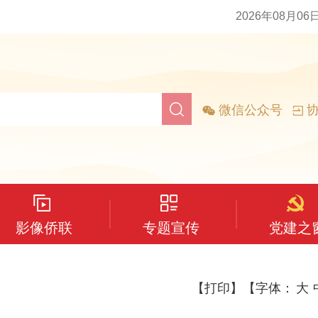
2026年08月06
微信公众号
协
影像侨联
专题宣传
党建之
【打印】
【字体：
大