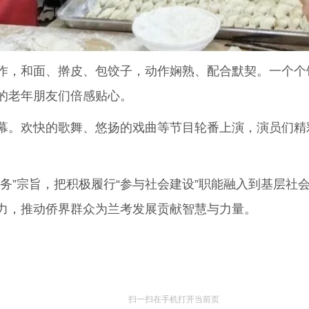
，和面、擀皮、包饺子，动作娴熟、配合默契。一个个
的老年朋友们倍感贴心。
。欢快的歌舞、悠扬的戏曲等节目轮番上演，演员们精
”宗旨，把积极履行“参与社会建设”职能融入到基层社
力，推动侨界群众为兰考发展贡献智慧与力量。
扫一扫在手机打开当前页