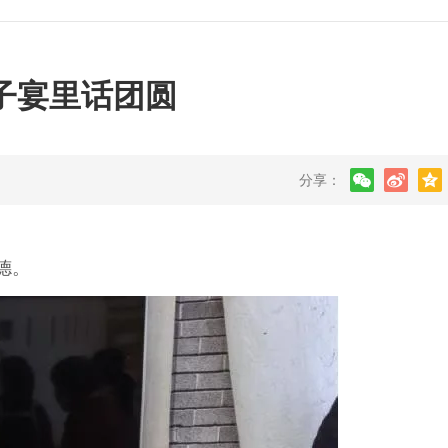
子宴里话团圆
分享：
德。