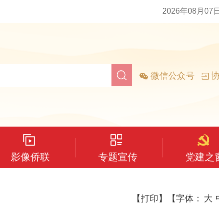
2026年08月07
微信公众号
协
影像侨联
专题宣传
党建之
【打印】
【字体：
大