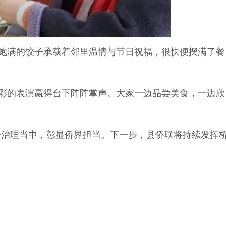
饱满的饺子承载着邻里温情与节日祝福，很快便摆满了餐
彩的表演赢得台下阵阵掌声。大家一边品尝美食，一边欣
会治理当中，彰显侨界担当。下一步，县侨联将持续发挥