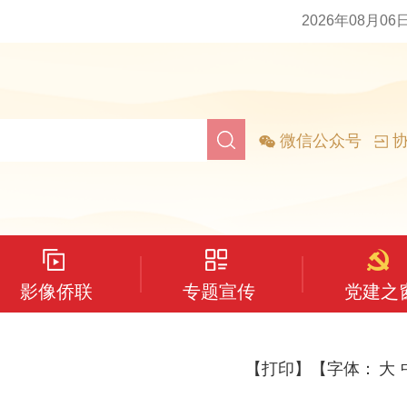
2026年08月06
微信公众号
协
影像侨联
专题宣传
党建之
【打印】
【字体：
大