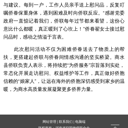
与建议。每到一户，工作人员亲手送上慰问品，反复叮
嘱侨眷保重身体，遇到困难及时向侨联反应。“感谢党委
政府一直惦记着我们，侨联每年过节都来看望，这份心
意比什么都暖，真正暖到了心坎上！”侨眷翟女士接过慰
问品时，感动之情溢于言表。
此次慰问活动不仅为困难侨眷送去了物质上的帮
扶，更搭建起侨联与侨眷间情感沟通的坚实桥梁。商水
县侨联负责人表示，将持续把“为侨服务”宗旨落到实处，
常态化开展走访慰问、权益维护等工作，真正做好侨胞
信赖的“娘家人”，让远在海外的侨胞深切感受到家乡的温
暖，为商水高质量发展凝聚更多侨界力量。
网站管理
|
联系我们
|
电脑端
版权所有：河南省归国华侨联合会