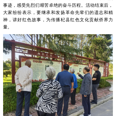
事迹，感受先烈们艰苦卓绝的奋斗历程。活动结束后，
大家纷纷表示，要继承和发扬革命先辈们的遗志和精
神，讲好红色故事，为传播杞县红色文化贡献侨界力
量。