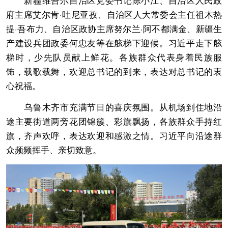
府主席艾尔肯·吐尼亚孜、自治区人大常委会主任祖木热
提·吾布力、自治区政协主席努尔兰·阿不都满金、新疆生
产建设兵团政委何忠友等在舷梯下迎候。习近平走下舷
梯时，少先队员献上鲜花。各族群众代表身着民族服
饰，载歌载舞，欢迎总书记的到来，表达对总书记的衷
心祝福。
乌鲁木齐市充满节日的喜庆氛围。从机场到住地沿
途主要街道两旁花团锦簇、彩旗飘扬，各族群众手持红
旗，齐声欢呼，表达欢迎和感激之情。习近平向沿途群
众频频挥手、亲切致意。