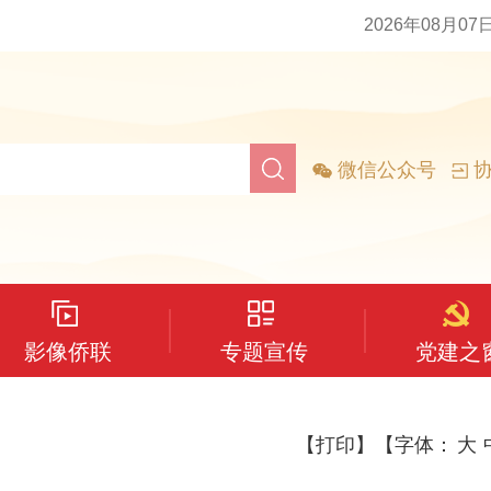
2026年08月07
微信公众号
协
影像侨联
专题宣传
党建之
【打印】
【字体：
大