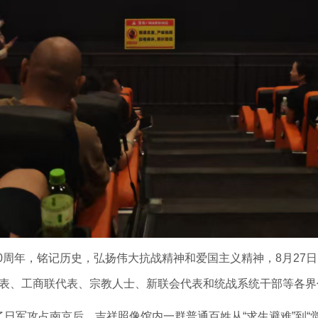
0周年，铭记历史，弘扬伟大抗战精神和爱国主义精神，8月27
表、工商联代表、宗教人士、新联会代表和统战系统干部等各界
了日军攻占南京后，吉祥照像馆内一群普通百姓从“求生避难”到