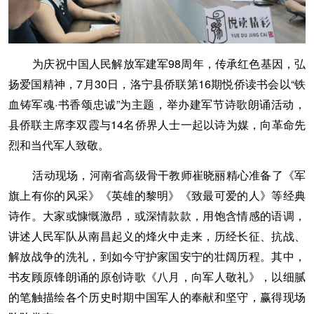
为庆祝中国人民解放军建军98周年，传承红色基因，弘
扬爱国精神，7月30日，洛宁县侨联第16期悦侨读书会以“铁
血铸军魂·书香颂忠诚”为主题，举办建军节诗歌朗诵活动，
县侨联主席李双霞与14名侨界人士一起以诗为媒，向革命先
烈和当代军人致敬。
活动现场，河南省高级骨干教师崔晓丽精心准备了《军
旗上有你的风采》《英雄的黎明》《致最可爱的人》等经典
诗作。大家或慷慨激昂，或深情款款，用饱含情感的语调，
讲述人民军队从南昌起义的烽火中走来，历经长征、抗战、
解放战争的洗礼，到如今守护家国安宁的壮阔历程。其中，
书友顾原锋朗诵的原创诗歌《八月，向军人敬礼》，以细腻
的笔触描绘各个历史时期中国军人的奉献和坚守，赢得现场