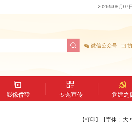
2026年08月07
微信公众号
协
影像侨联
专题宣传
党建之
【打印】
【字体：
大