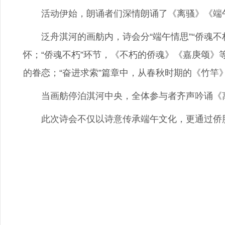
活动伊始，朗诵者们深情朗诵了《离骚》《端午
泛舟淇河的画舫内，诗会分“端午情思”“侨魂不朽
怀；“侨魂不朽”环节，《不朽的侨魂》《嘉庚颂
的眷恋；“奋进求索”篇章中，从春秋时期的《竹
当画舫停泊淇河中央，全体参与者齐声吟诵《离骚
此次诗会不仅以诗意传承端午文化，更通过侨胞