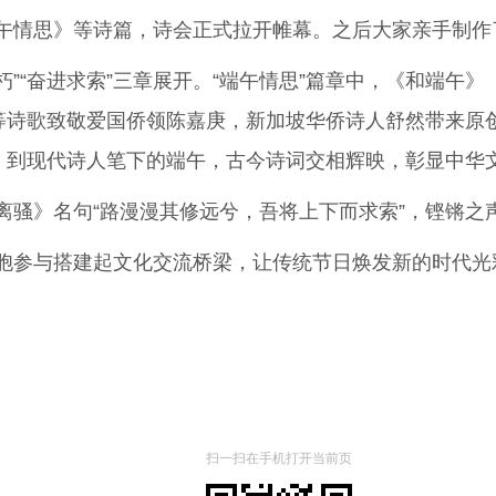
情思》等诗篇，诗会正式拉开帷幕。之后大家亲手制作
”“奋进求索”三章展开。“端午情思”篇章中，《和端午
》等诗歌致敬爱国侨领陈嘉庚，新加坡华侨诗人舒然带来原
竿》到现代诗人笔下的端午，古今诗词交相辉映，彰显中华
》名句“路漫漫其修远兮，吾将上下而求索”，铿锵之
参与搭建起文化交流桥梁，让传统节日焕发新的时代光
扫一扫在手机打开当前页