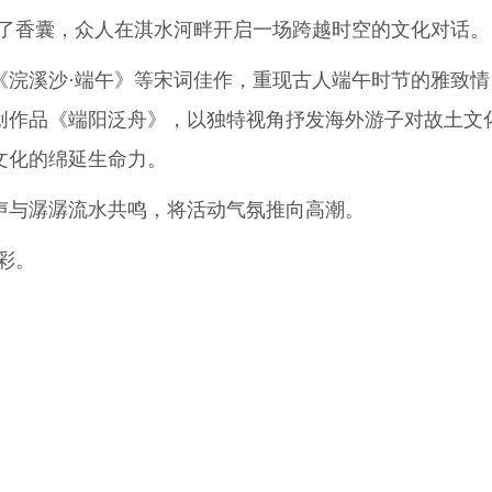
了香囊，众人在淇水河畔开启一场跨越时空的文化对话。
》《浣溪沙·端午》等宋词佳作，重现古人端午时节的雅致情
创作品《端阳泛舟》，以独特视角抒发海外游子对故土文
文化的绵延生命力。
声与潺潺流水共鸣，将活动气氛推向高潮。
彩。