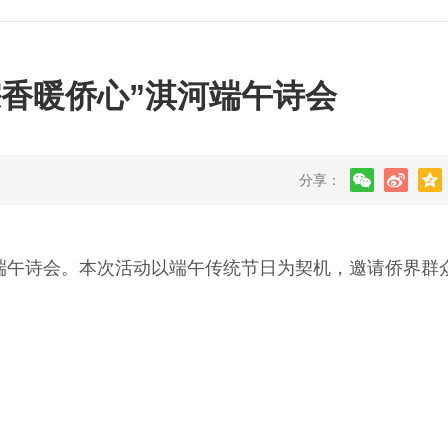
粽香暖侨心”淇河端午诗会
分享：
端午诗会。本次活动以端午传统节日为契机，邀请侨界群