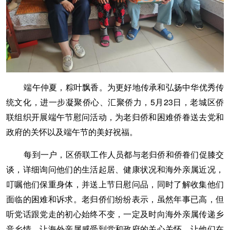
端午仲夏，粽叶飘香。为更好地传承和弘扬中华优秀传
统文化，进一步凝聚侨心、汇聚侨力，5月23日，老城区侨
联组织开展端午节慰问活动，为老归侨和困难侨眷送去党和
政府的关怀以及端午节的美好祝福。
每到一户，区侨联工作人员都与老归侨和侨眷们促膝交
谈，详细询问他们的生活起居、健康状况和海外亲属近况，
叮嘱他们保重身体，并送上节日慰问品，同时了解收集他们
面临的困难和诉求。老归侨们纷纷表示，虽然年事已高，但
听党话跟党走的初心始终不变，一定及时向海外亲属传递乡
音乡情，让海外亲属感受到党和政府的关心关怀，让他们在