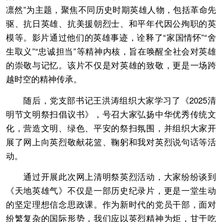
凛然”为主题，聚焦不同历史时期英雄人物，包括革命先
驱、抗日英雄、抗美援朝烈士、和平年代因公殉职的英
模等。影片通过他们的英雄事迹，诠释了“家国情怀”“舍
生取义”“忠诚担当”等精神内核，旨在唤醒全社会对英雄
的崇敬与记忆。该片不仅是对英雄的致敬，更是一场跨
越时空的精神传承。
随后，党支部书记王洪涛组织大家学习了《2025清
明节文明祭扫倡议书》，号召大家弘扬中华优秀传统文
化，营造文明、绿色、平安的祭扫氛围，并组织大家开
展了网上向英烈敬献花篮、鞠躬和我对英烈说句话等活
动。
通过开展此次网上清明祭英烈活动，大家纷纷谈到
《天地英雄气》不仅是一部历史纪录片，更是一堂生动
的坚定理想信念思政课。作为新时代的党员干部，面对
纷繁复杂的国际形势，我们应以英烈精神为炬，甘于吃