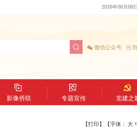
2026年08月08
微信公众号
协
影像侨联
专题宣传
党建之
【打印】
【字体：
大