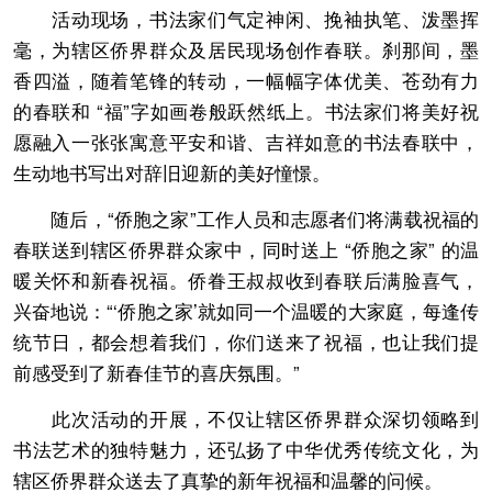
活动现场，书法家们气定神闲、挽袖执笔、泼墨挥
毫，为辖区侨界群众及居民现场创作春联。刹那间，墨
香四溢，随着笔锋的转动，一幅幅字体优美、苍劲有力
的春联和 “福”字如画卷般跃然纸上。书法家们将美好祝
愿融入一张张寓意平安和谐、吉祥如意的书法春联中，
生动地书写出对辞旧迎新的美好憧憬。
随后，“侨胞之家”工作人员和志愿者们将满载祝福的
春联送到辖区侨界群众家中，同时送上 “侨胞之家” 的温
暖关怀和新春祝福。侨眷王叔叔收到春联后满脸喜气，
兴奋地说：“‘侨胞之家’就如同一个温暖的大家庭，每逢传
统节日，都会想着我们，你们送来了祝福，也让我们提
前感受到了新春佳节的喜庆氛围。”
此次活动的开展，不仅让辖区侨界群众深切领略到
书法艺术的独特魅力，还弘扬了中华优秀传统文化，为
辖区侨界群众送去了真挚的新年祝福和温馨的问候。