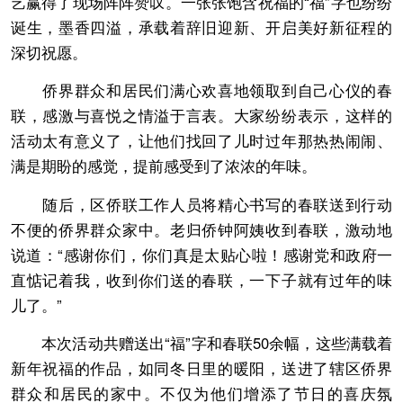
艺赢得了现场阵阵赞叹。一张张饱含祝福的“福”字也纷纷
诞生，墨香四溢，承载着辞旧迎新、开启美好新征程的
深切祝愿。
侨界群众和居民们满心欢喜地领取到自己心仪的春
联，感激与喜悦之情溢于言表。大家纷纷表示，这样的
活动太有意义了，让他们找回了儿时过年那热热闹闹、
满是期盼的感觉，提前感受到了浓浓的年味。
随后，区侨联工作人员将精心书写的春联送到行动
不便的侨界群众家中。老归侨钟阿姨收到春联，激动地
说道：“感谢你们，你们真是太贴心啦！感谢党和政府一
直惦记着我，收到你们送的春联，一下子就有过年的味
儿了。”
本次活动共赠送出“福”字和春联50余幅，这些满载着
新年祝福的作品，如同冬日里的暖阳，送进了辖区侨界
群众和居民的家中。不仅为他们增添了节日的喜庆氛