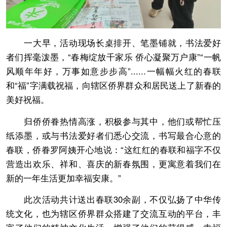
一大早，活动现场长桌排开、笔墨铺就，书法爱好
者们挥毫泼墨，“春梅绽放千家乐 侨心凝聚万户康”“一帆
风顺年年好，万事如意步步高”......一幅幅火红的春联
和“福”字满载祝福，向辖区侨界群众和居民送上了新春的
美好祝福。
归侨侨眷热情高涨，积极参与其中，他们或帮忙压
纸添墨，或与书法爱好者们悉心交流，书写最合心意的
春联，侨眷罗阿姨开心地说：“这红红的春联和福字不仅
营造出欢乐、祥和、喜庆的新春氛围，更寓意着我们在
新的一年生活更加幸福安康。”
此次活动共计送出春联30余副，不仅弘扬了中华传
统文化，也为辖区侨界群众搭建了交流互动的平台，丰