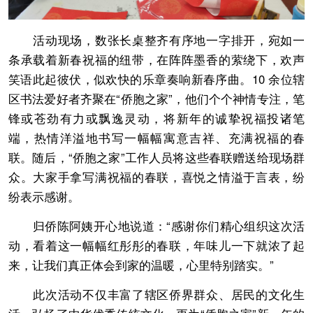
活动现场，数张长桌整齐有序地一字排开，宛如一
条承载着新春祝福的纽带，在阵阵墨香的萦绕下，欢声
笑语此起彼伏，似欢快的乐章奏响新春序曲。10 余位辖
区书法爱好者齐聚在“侨胞之家”，他们个个神情专注，笔
锋或苍劲有力或飘逸灵动，将新年的诚挚祝福投诸笔
端，热情洋溢地书写一幅幅寓意吉祥、充满祝福的春
联。随后，“侨胞之家”工作人员将这些春联赠送给现场群
众。大家手拿写满祝福的春联，喜悦之情溢于言表，纷
纷表示感谢。
归侨陈阿姨开心地说道：“感谢你们精心组织这次活
动，看着这一幅幅红彤彤的春联，年味儿一下就浓了起
来，让我们真正体会到家的温暖，心里特别踏实。”
此次活动不仅丰富了辖区侨界群众、居民的文化生