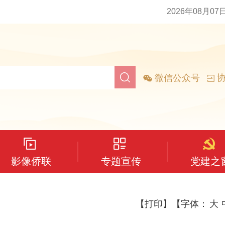
2026年08月07
微信公众号
协
影像侨联
专题宣传
党建之
【打印】
【字体：
大