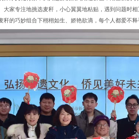
。大家专注地挑选麦秆，小心翼翼地粘贴，遇到问题时相
麦秆的巧妙组合下栩栩如生、娇艳欲滴，每个人都爱不释