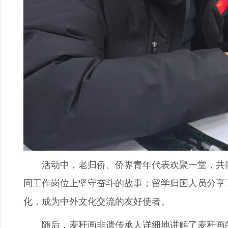
活动中，老归侨、侨界青年代表欢聚一堂，共同
同工作岗位上坚守奋斗的故事；留学归国人员分享
化，成为中外文化交流的友好使者。
随后，麦秆画非遗传承人详细地讲解了麦秆画的深