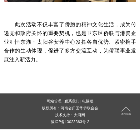
此次活动不仅丰富了侨胞的精神文化生活，成为传
递党和政府关怀的重要契机，也是卫东区侨联与港资企
业汇恒东湖・太阳谷安养中心发挥各自优势、紧密携手
合作的生动体现，促进了多方交流互动，为侨联事业发
展注入新活力。
网站管理
|
联系我们
|
电脑端
版权所有：河南省归国华侨联合会
技术支持：
大河网
豫ICP备13023363号-2