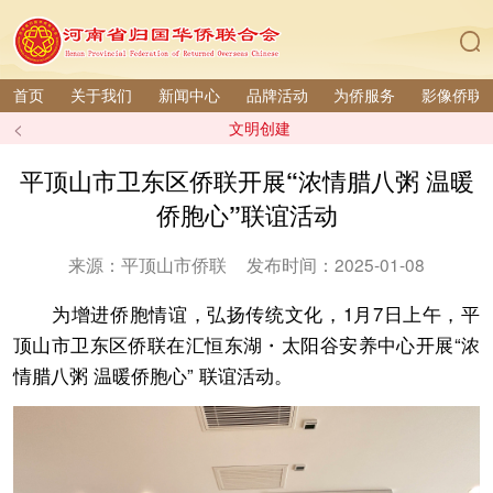
首页
关于我们
新闻中心
品牌活动
为侨服务
影像侨联
<
文明创建
平顶山市卫东区侨联开展“浓情腊八粥 温暖
侨胞心”联谊活动
来源：平顶山市侨联
发布时间：2025-01-08
为增进侨胞情谊，弘扬传统文化，1月7日上午，平
顶山市卫东区侨联在汇恒东湖・太阳谷安养中心开展“浓
情腊八粥 温暖侨胞心” 联谊活动。