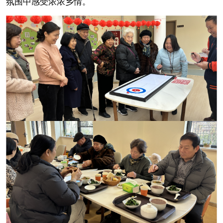
氛围中感受浓浓乡情。