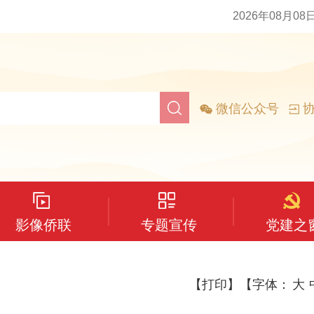
2026年08月08
微信公众号
协
影像侨联
专题宣传
党建之
【打印】
【字体：
大