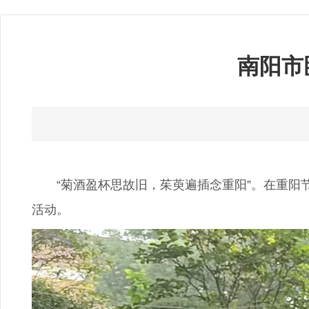
南阳市
“菊酒盈杯思故旧，茱萸遍插念重阳”。在重阳节
活动。