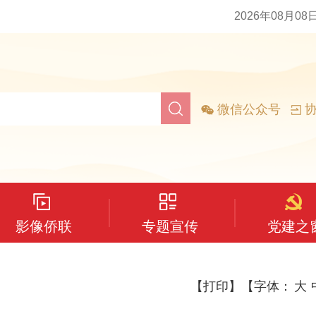
2026年08月08
微信公众号
协
影像侨联
专题宣传
党建之
【打印】
【字体：
大