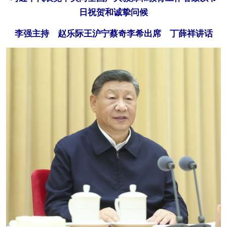
日祝贺和诚挚问候
李强主持 赵乐际王沪宁蔡奇李希出席 丁薛祥讲话