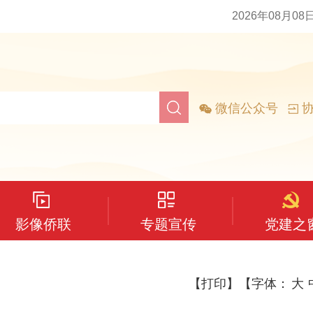
2026年08月08
微信公众号
协
影像侨联
专题宣传
党建之
【打印】
【字体：
大