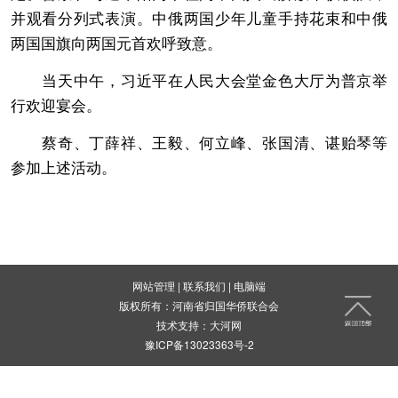
并观看分列式表演。中俄两国少年儿童手持花束和中俄
两国国旗向两国元首欢呼致意。
当天中午，习近平在人民大会堂金色大厅为普京举
行欢迎宴会。
蔡奇、丁薛祥、王毅、何立峰、张国清、谌贻琴等
参加上述活动。
网站管理
|
联系我们
|
电脑端
版权所有：河南省归国华侨联合会
技术支持：
大河网
豫ICP备13023363号-2