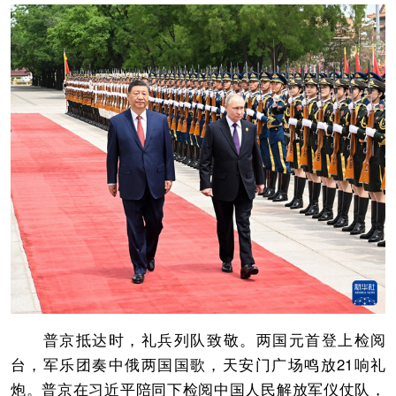
普京抵达时，礼兵列队致敬。两国元首登上检阅
台，军乐团奏中俄两国国歌，天安门广场鸣放21响礼
炮。普京在习近平陪同下检阅中国人民解放军仪仗队，