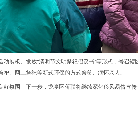
展板、发放“清明节文明祭祀倡议书”等形式，号召辖
祭祀、网上祭祀等新式环保的方式祭奠、缅怀亲人。
好氛围。下一步，龙亭区侨联将继续深化移风易俗宣传