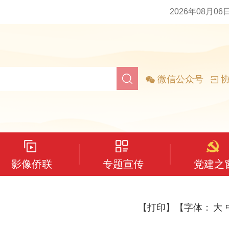
2026年08月06
微信公众号
协
影像侨联
专题宣传
党建之
【打印】
【字体：
大