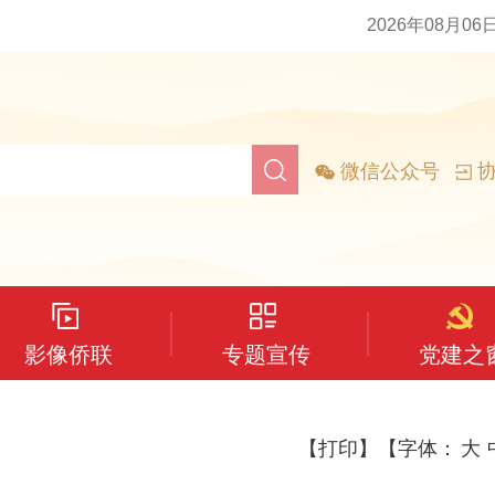
2026年08月06
微信公众号
协
影像侨联
专题宣传
党建之
【打印】
【字体：
大