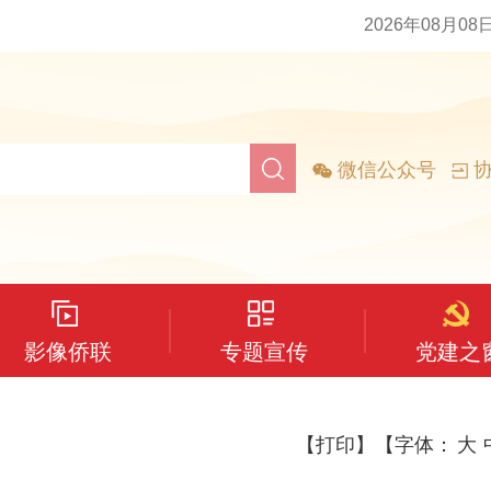
2026年08月08
微信公众号
协
影像侨联
专题宣传
党建之
【打印】
【字体：
大