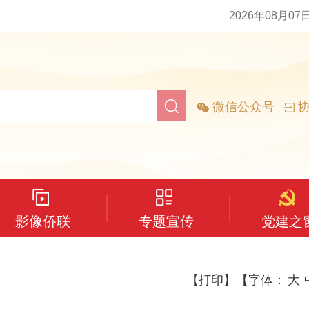
2026年08月07
微信公众号
协
影像侨联
专题宣传
党建之
【打印】
【字体：
大