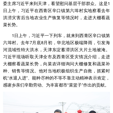
委主席习近平来到天津，看望慰问基层干部群众。这是1
日上午，习近平在西青区辛口镇第六埠村实地察看去年
洪涝灾害后当地农业生产恢复等情况时，走进大棚看蔬
菜长势。
1日上午，习近平一下列车，就来到西青区辛口镇第
六埠村。去年7月底8月初，华北地区极端降雨，引发海
河流域性特大洪水，天津东淀蓄滞洪区大片土地被淹。
习近平现场听取天津全市及西青区受灾情况介绍，走进
大棚察看蔬菜长势，向菜农详细询问大棚修复和蔬菜补
种、销售等情况。他对当地积极组织生产自救，抓紧时
机“水退人进”、能种尽种的不等不靠主动精神表示肯定，
感谢乡亲们辛勤劳动、为丰富都市“菜篮子”作出的贡献。