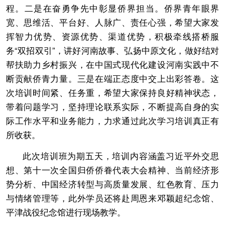
程。二是在奋勇争先中彰显侨界担当。侨界青年眼界
宽、思维活、平台好、人脉广、责任心强，希望大家发
挥智力优势、资源优势、渠道优势，积极牵线搭桥服
务“双招双引”，讲好河南故事、弘扬中原文化，做好结对
帮扶助力乡村振兴，在中国式现代化建设河南实践中不
断贡献侨青力量。三是在端正态度中交上出彩答卷。这
次培训时间紧、任务重，希望大家保持良好精神状态，
带着问题学习，坚持理论联系实际，不断提高自身的实
际工作水平和业务能力，力求通过此次学习培训真正有
所收获。
此次培训班为期五天，培训内容涵盖习近平外交思
想、第十一次全国归侨侨眷代表大会精神、当前经济形
势分析、中国经济转型与高质量发展、红色教育、压力
与情绪管理等，此外学员还将赴周恩来邓颖超纪念馆、
平津战役纪念馆进行现场教学。