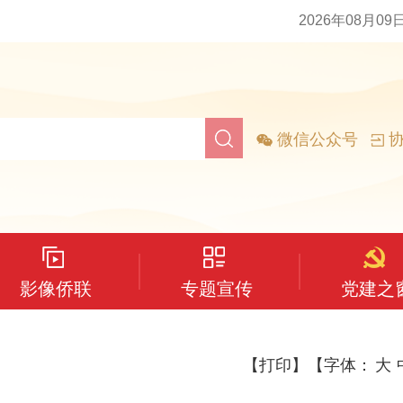
2026年08月09
微信公众号
协
影像侨联
专题宣传
党建之
【打印】
【字体：
大